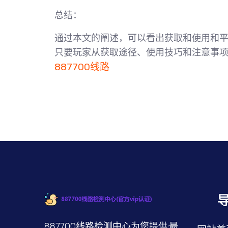
总结：
通过本文的阐述，可以看出获取和使用和
只要玩家从获取途径、使用技巧和注意事
887700线路
887700线路检测中心为您提供:最