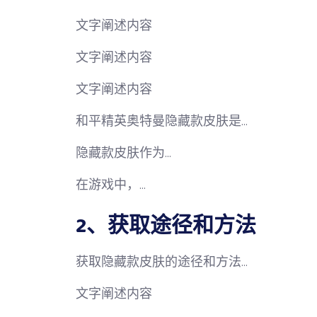
文字阐述内容
文字阐述内容
文字阐述内容
和平精英奥特曼隐藏款皮肤是...
隐藏款皮肤作为...
在游戏中，...
2、获取途径和方法
获取隐藏款皮肤的途径和方法...
文字阐述内容