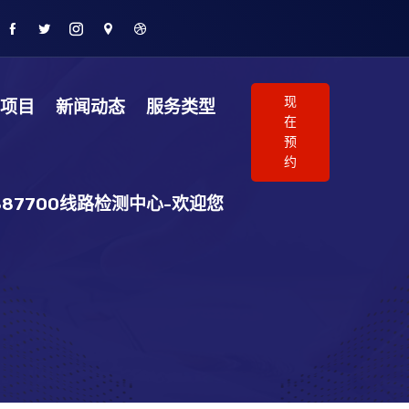
现
品项目
新闻动态
服务类型
在
预
约
887700线路检测中心-欢迎您