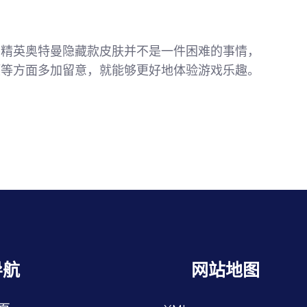
平精英奥特曼隐藏款皮肤并不是一件困难的事情，
项等方面多加留意，就能够更好地体验游戏乐趣。
导航
网站地图