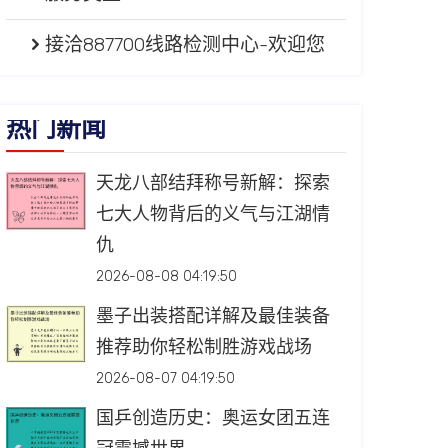
接洽887700线路检测中心-欢迎您
热门新闻
天龙八部结拜称号新解：探索
七大人物背后的义气与江湖情
仇
2026-08-08 04:19:50
墨子出装搭配详解及最佳装备
推荐助你轻松制胜游戏战场
2026-08-07 04:19:50
国乒创造历史：奥运女团五连