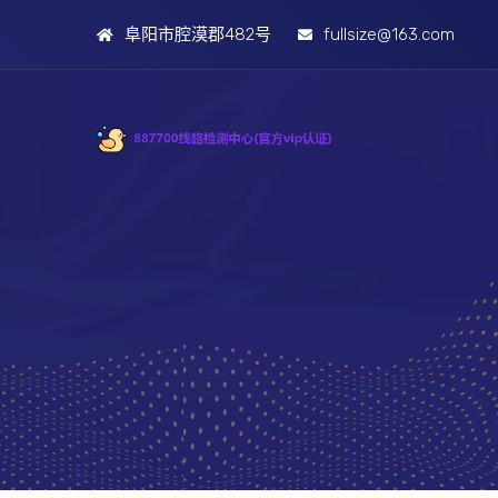
阜阳市腔漠郡482号
fullsize@163.com