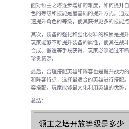
面对领主之塔逐步增加的难度，如何提升
色的等级和技能是最基础的提升方式。通
速提升角色的等级，使其获得更多的技能
其次，装备的强化和强化材料的积累是提
玩家能够不断提升装备的属性，使其在战
合成、锻造等手段获得，玩家必须通过不
珍贵资源。
最后，合理搭配英雄和阵容也是提升战力
和阵容特点，选择最适合的英雄进行搭配
容搭配，玩家能够最大化利用英雄的优势
总结：