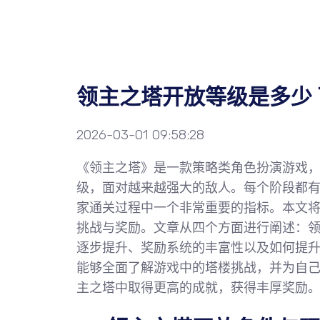
领主之塔开放等级是多少
2026-03-01 09:58:28
《领主之塔》是一款策略类角色扮演游戏
级，面对越来越强大的敌人。每个阶段都
家通关过程中一个非常重要的指标。本文
挑战与奖励。文章从四个方面进行阐述：
逐步提升、奖励系统的丰富性以及如何提
能够全面了解游戏中的塔楼挑战，并为自
主之塔中取得更高的成就，获得丰厚奖励