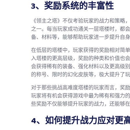
3、奖励系统的丰富性
《领主之塔》不仅考验玩家的战力和策略
之一。每当玩家成功通关一层塔楼时，都
备、材料等，能够帮助玩家进一步提升自
在低层的塔楼中，玩家获得的奖励相对简
入塔楼的更高层级，奖励的种类和价值也
会获得稀有的装备、强化材料以及更高级
的称号、限时的幻化皮肤等，极大提升了
对于那些挑战高难度塔楼的玩家而言，奖
玩家将有机会获得游戏中最为稀有和强力
些奖励不仅能够提升玩家的战力，还能够
4、如何提升战力应对更