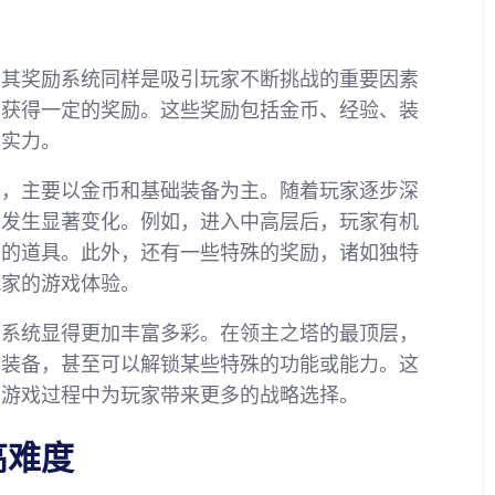
，其奖励系统同样是吸引玩家不断挑战的重要因素
会获得一定的奖励。这些奖励包括金币、经验、装
身实力。
单，主要以金币和基础装备为主。随着玩家逐步深
会发生显著变化。例如，进入中高层后，玩家有机
别的道具。此外，还有一些特殊的奖励，诸如独特
玩家的游戏体验。
励系统显得更加丰富多彩。在领主之塔的最顶层，
的装备，甚至可以解锁某些特殊的功能或能力。这
在游戏过程中为玩家带来更多的战略选择。
高难度