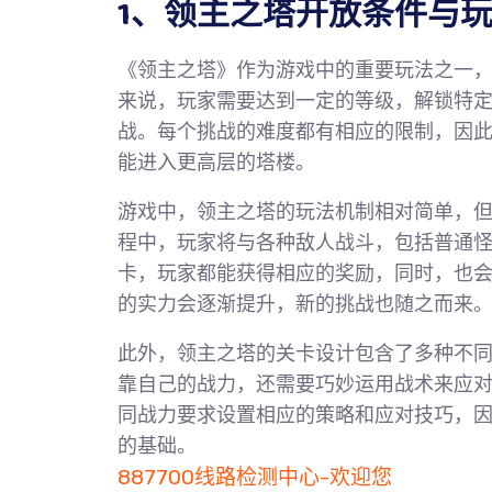
1、领主之塔开放条件与
《领主之塔》作为游戏中的重要玩法之一
来说，玩家需要达到一定的等级，解锁特
战。每个挑战的难度都有相应的限制，因
能进入更高层的塔楼。
游戏中，领主之塔的玩法机制相对简单，
程中，玩家将与各种敌人战斗，包括普通怪
卡，玩家都能获得相应的奖励，同时，也
的实力会逐渐提升，新的挑战也随之而来
此外，领主之塔的关卡设计包含了多种不
靠自己的战力，还需要巧妙运用战术来应
同战力要求设置相应的策略和应对技巧，
的基础。
887700线路检测中心-欢迎您