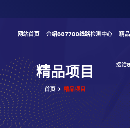
网站首页
介绍887700线路检测中心
精
精品项目
接洽
首页
精品项目